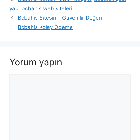
yap
,
bcbahis web siteleri
Bcbahis Sitesinin Güvenilir Değeri
Bcbahis Kolay Ödeme
Yorum yapın
Yorum