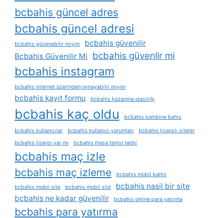
bcbahis güncel adres
bcbahis güncel adresi
bcbahis güvenilir
bcbahis güvenebilir miyim
bcbahis güvenlir mi
Bcbahis Güvenilir Mi
bcbahis instagram
bcbahis i̇nternet üzerinden oynayabilir miyim
bcbahis kayıt formu
bcbahis kazanma olasılığı
bcbahis kaç oldu
bcbahis kombine bahis
bcbahis kullanıcılar
bcbahis kullanıcı yorumları
bcbahis lisanslı siteler
bcbahis lisansı var mı
bcbahis masa tenisi nedir
bcbahis maç izle
bcbahis maç izleme
bcbahis mobil bahis
bcbahis nasil bir site
bcbahis mobil site
bcbahis mobil slot
bcbahis ne kadar güvenilir
bcbahis online para yatırma
bcbahis para yatırma