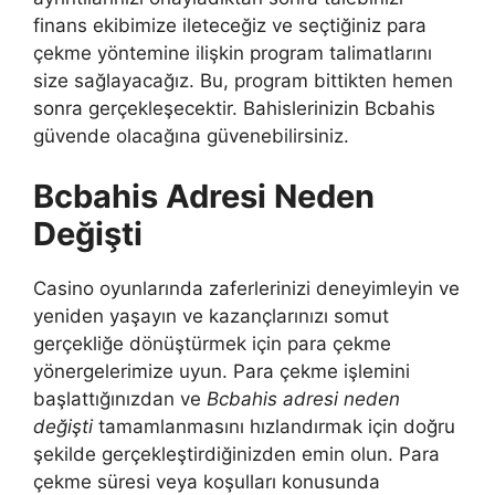
finans ekibimize ileteceğiz ve seçtiğiniz para
çekme yöntemine ilişkin program talimatlarını
size sağlayacağız. Bu, program bittikten hemen
sonra gerçekleşecektir. Bahislerinizin Bcbahis
güvende olacağına güvenebilirsiniz.
Bcbahis Adresi Neden
Değişti
Casino oyunlarında zaferlerinizi deneyimleyin ve
yeniden yaşayın ve kazançlarınızı somut
gerçekliğe dönüştürmek için para çekme
yönergelerimize uyun. Para çekme işlemini
başlattığınızdan ve
Bcbahis adresi neden
değişti
tamamlanmasını hızlandırmak için doğru
şekilde gerçekleştirdiğinizden emin olun. Para
çekme süresi veya koşulları konusunda