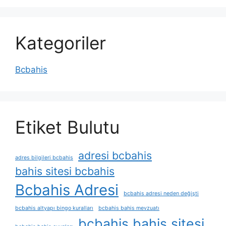
Kategoriler
Bcbahis
Etiket Bulutu
adresi bcbahis
adres bilgileri bcbahis
bahis sitesi bcbahis
Bcbahis Adresi
bcbahis adresi neden değişti
bcbahis altyapı bingo kuralları
bcbahis bahis mevzuatı
bcbahis bahis sitesi