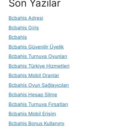
Son Yazılar
Bcbahis Adresi
Bcbahis Giriş
Bcbahis
Bcbahis Güvenilir Üyelik
Bcbahis Turnuva Oyunları
Bcbahis Türkiye Hizmetleri
Bcbahis Mobil Oranlar
Bcbahis Oyun Sağlayıcıları
Bcbahis Hesap Silme
Bcbahis Turnuva Fırsatları
Bcbahis Mobil Erişim
Bcbahis Bonus Kullanımı