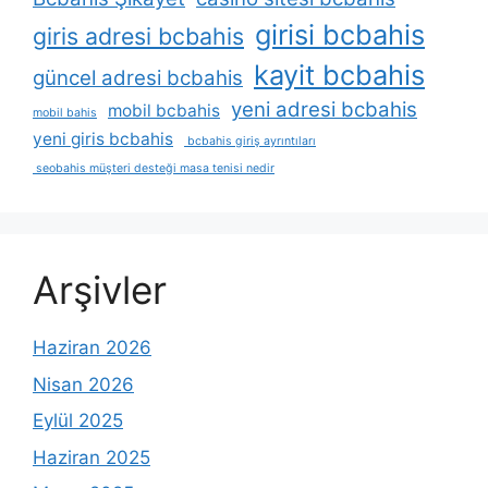
girisi bcbahis
giris adresi bcbahis
kayit bcbahis
güncel adresi bcbahis
yeni adresi bcbahis
mobil bcbahis
mobil bahis
yeni giris bcbahis
bcbahis giriş ayrıntıları
seobahis müşteri desteği masa tenisi nedir
Arşivler
Haziran 2026
Nisan 2026
Eylül 2025
Haziran 2025