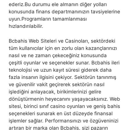
ederiz.Bu durumu ele almanın diğer yolları
konusunda finans departmanınızın tavsiyelerine
uyun.Programların tamamlanması
hızlandırılabilir.
Bcbahis Web Siteleri ve Casinoları, sektördeki
tüm kullanıcılar için en zorlu olan kazançlarınızı
nasıl ve ne zaman çekeceğiniz konusunda
çeşitli oyunlar ve seçenekler sunar. Bcbahis ileri
teknolojisi ve uzun kayıt süresi giderek daha
fazla insanın ilgisini çekiyor. Sektörün tanınmış
ve güvenilir vakit geçirerek sektörün nasıl
işlediğini anlayacak, birikimlerinizi gelire
dönüştürmenin heyecanını yaşayacaksınız. Web
sitesi, birinci sınıf casino oyunları ve geniş bahis
seçenekleri sunarak en üst düzeyde finansal
işlemler sağlar. Performansınızı ve özgüveninizi
artıran bir marka olan Bcbahis, sizi pazarın