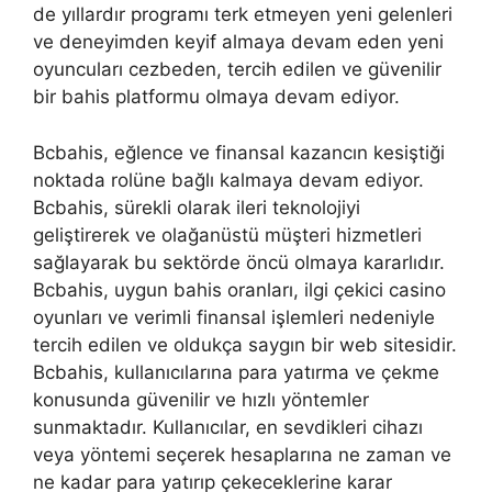
de yıllardır programı terk etmeyen yeni gelenleri
ve deneyimden keyif almaya devam eden yeni
oyuncuları cezbeden, tercih edilen ve güvenilir
bir bahis platformu olmaya devam ediyor.
Bcbahis, eğlence ve finansal kazancın kesiştiği
noktada rolüne bağlı kalmaya devam ediyor.
Bcbahis, sürekli olarak ileri teknolojiyi
geliştirerek ve olağanüstü müşteri hizmetleri
sağlayarak bu sektörde öncü olmaya kararlıdır.
Bcbahis, uygun bahis oranları, ilgi çekici casino
oyunları ve verimli finansal işlemleri nedeniyle
tercih edilen ve oldukça saygın bir web sitesidir.
Bcbahis, kullanıcılarına para yatırma ve çekme
konusunda güvenilir ve hızlı yöntemler
sunmaktadır. Kullanıcılar, en sevdikleri cihazı
veya yöntemi seçerek hesaplarına ne zaman ve
ne kadar para yatırıp çekeceklerine karar