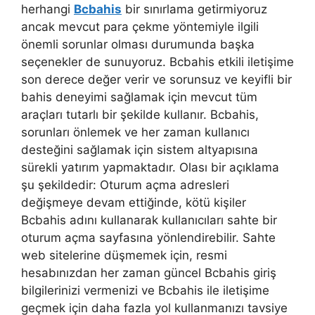
herhangi
Bcbahis
bir sınırlama getirmiyoruz
ancak mevcut para çekme yöntemiyle ilgili
önemli sorunlar olması durumunda başka
seçenekler de sunuyoruz. Bcbahis etkili iletişime
son derece değer verir ve sorunsuz ve keyifli bir
bahis deneyimi sağlamak için mevcut tüm
araçları tutarlı bir şekilde kullanır. Bcbahis,
sorunları önlemek ve her zaman kullanıcı
desteğini sağlamak için sistem altyapısına
sürekli yatırım yapmaktadır. Olası bir açıklama
şu şekildedir: Oturum açma adresleri
değişmeye devam ettiğinde, kötü kişiler
Bcbahis adını kullanarak kullanıcıları sahte bir
oturum açma sayfasına yönlendirebilir. Sahte
web sitelerine düşmemek için, resmi
hesabınızdan her zaman güncel Bcbahis giriş
bilgilerinizi vermenizi ve Bcbahis ile iletişime
geçmek için daha fazla yol kullanmanızı tavsiye