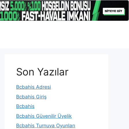
Son Yazılar
Bcbahis Adresi
Bcbahis Giriş
Bcbahis
Bcbahis Güvenilir Üyelik
Bcbahis Turnuva Oyunları