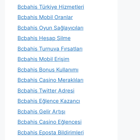
Bcbahis Türkiye Hizmetleri
Bcbahis Mobil Oranlar
Bcbahis Oyun Sağlayıcıları
Bcbahis Hesap Silme
Bcbahis Turnuva Fırsatları
Bcbahis Mobil Erişim
Bcbahis Bonus Kullanımı
Bcbahis Casino Meraklıları
Bcbahis Twitter Adresi
Bcbahis Eğlence Kazancı
Bcbahis Gelir Artışı
Bcbahis Casino Eğlencesi
Bcbahis Eposta Bildirimleri