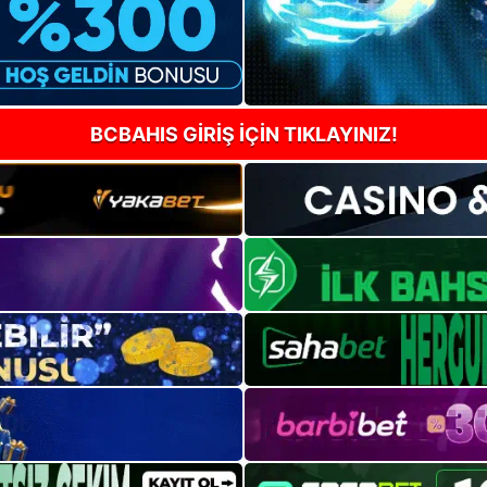
BCBAHIS GİRİŞ İÇİN TIKLAYINIZ!