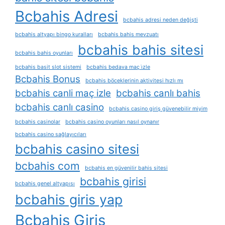
Bcbahis Adresi
bcbahis adresi neden değişti
bcbahis altyapı bingo kuralları
bcbahis bahis mevzuatı
bcbahis bahis sitesi
bcbahis bahis oyunları
bcbahis basit slot sistemi
bcbahis bedava maç i̇zle
Bcbahis Bonus
bcbahis böceklerinin aktivitesi hızlı mı
bcbahis canli maç izle
bcbahis canlı bahis
bcbahis canlı casino
bcbahis casino giriş güvenebilir miyim
bcbahis casinolar
bcbahis casino oyunları nasıl oynanır
bcbahis casino sağlayıcıları
bcbahis casino sitesi
bcbahis com
bcbahis en güvenilir bahis sitesi
bcbahis girisi
bcbahis genel altyapısı
bcbahis giris yap
Bcbahis Giriş