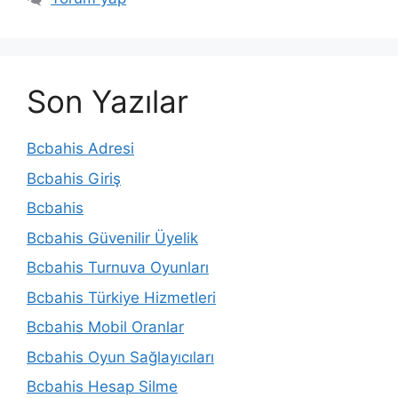
Son Yazılar
Bcbahis Adresi
Bcbahis Giriş
Bcbahis
Bcbahis Güvenilir Üyelik
Bcbahis Turnuva Oyunları
Bcbahis Türkiye Hizmetleri
Bcbahis Mobil Oranlar
Bcbahis Oyun Sağlayıcıları
Bcbahis Hesap Silme