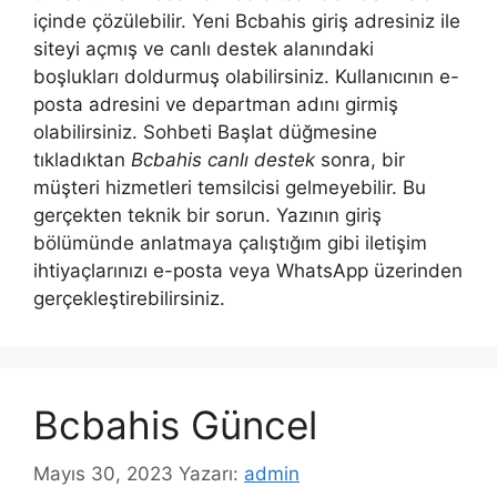
içinde çözülebilir. Yeni Bcbahis giriş adresiniz ile
siteyi açmış ve canlı destek alanındaki
boşlukları doldurmuş olabilirsiniz. Kullanıcının e-
posta adresini ve departman adını girmiş
olabilirsiniz. Sohbeti Başlat düğmesine
tıkladıktan
Bcbahis canlı destek
sonra, bir
müşteri hizmetleri temsilcisi gelmeyebilir. Bu
gerçekten teknik bir sorun. Yazının giriş
bölümünde anlatmaya çalıştığım gibi iletişim
ihtiyaçlarınızı e-posta veya WhatsApp üzerinden
gerçekleştirebilirsiniz.
Bcbahis Güncel
Mayıs 30, 2023
Yazarı:
admin