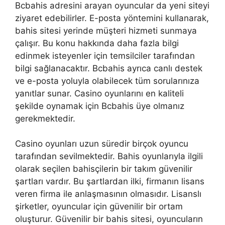
Bcbahis adresini arayan oyuncular da yeni siteyi
ziyaret edebilirler. E-posta yöntemini kullanarak,
bahis sitesi yerinde müşteri hizmeti sunmaya
çalışır. Bu konu hakkında daha fazla bilgi
edinmek isteyenler için temsilciler tarafından
bilgi sağlanacaktır. Bcbahis ayrıca canlı destek
ve e-posta yoluyla olabilecek tüm sorularınıza
yanıtlar sunar. Casino oyunlarını en kaliteli
şekilde oynamak için Bcbahis üye olmanız
gerekmektedir.
Casino oyunları uzun süredir birçok oyuncu
tarafından sevilmektedir. Bahis oyunlarıyla ilgili
olarak seçilen bahisçilerin bir takım güvenilir
şartları vardır. Bu şartlardan ilki, firmanın lisans
veren firma ile anlaşmasının olmasıdır. Lisanslı
şirketler, oyuncular için güvenilir bir ortam
oluşturur. Güvenilir bir bahis sitesi, oyuncuların