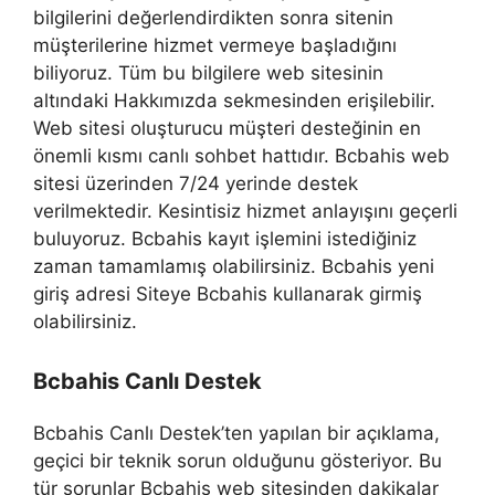
bilgilerini değerlendirdikten sonra sitenin
müşterilerine hizmet vermeye başladığını
biliyoruz. Tüm bu bilgilere web sitesinin
altındaki Hakkımızda sekmesinden erişilebilir.
Web sitesi oluşturucu müşteri desteğinin en
önemli kısmı canlı sohbet hattıdır. Bcbahis web
sitesi üzerinden 7/24 yerinde destek
verilmektedir. Kesintisiz hizmet anlayışını geçerli
buluyoruz. Bcbahis kayıt işlemini istediğiniz
zaman tamamlamış olabilirsiniz. Bcbahis yeni
giriş adresi Siteye Bcbahis kullanarak girmiş
olabilirsiniz.
Bcbahis Canlı Destek
Bcbahis Canlı Destek’ten yapılan bir açıklama,
geçici bir teknik sorun olduğunu gösteriyor. Bu
tür sorunlar Bcbahis web sitesinden dakikalar