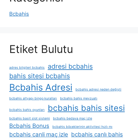
Bcbahis
Etiket Bulutu
adresi bcbahis
adres bilgileri bcbahis
bahis sitesi bcbahis
Bcbahis Adresi
bcbahis adresi neden değişti
bcbahis altyapı bingo kuralları
bcbahis bahis mevzuatı
bcbahis bahis sitesi
bcbahis bahis oyunları
bcbahis basit slot sistemi
bcbahis bedava maç i̇zle
Bcbahis Bonus
bcbahis böceklerinin aktivitesi hızlı mı
bcbahis canli maç izle
bcbahis canlı bahis