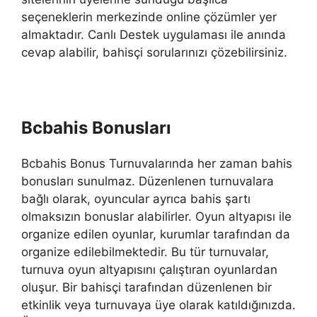
seçeneklerin merkezinde online çözümler yer
almaktadır. Canlı Destek uygulaması ile anında
cevap alabilir, bahisçi sorularınızı çözebilirsiniz.
Bcbahis Bonusları
Bcbahis Bonus Turnuvalarında her zaman bahis
bonusları sunulmaz. Düzenlenen turnuvalara
bağlı olarak, oyuncular ayrıca bahis şartı
olmaksızın bonuslar alabilirler. Oyun altyapısı ile
organize edilen oyunlar, kurumlar tarafından da
organize edilebilmektedir. Bu tür turnuvalar,
turnuva oyun altyapısını çalıştıran oyunlardan
oluşur. Bir bahisçi tarafından düzenlenen bir
etkinlik veya turnuvaya üye olarak katıldığınızda.