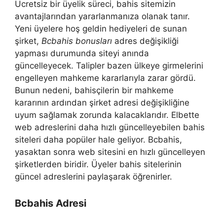
Ücretsiz bir üyelik süreci, bahis sitemizin
avantajlarından yararlanmanıza olanak tanır.
Yeni üyelere hoş geldin hediyeleri de sunan
şirket,
Bcbahis bonusları
adres değişikliği
yapması durumunda siteyi anında
güncelleyecek. Talipler bazen ülkeye girmelerini
engelleyen mahkeme kararlarıyla zarar gördü.
Bunun nedeni, bahisçilerin bir mahkeme
kararının ardından şirket adresi değişikliğine
uyum sağlamak zorunda kalacaklarıdır. Elbette
web adreslerini daha hızlı güncelleyebilen bahis
siteleri daha popüler hale geliyor. Bcbahis,
yasaktan sonra web sitesini en hızlı güncelleyen
şirketlerden biridir. Üyeler bahis sitelerinin
güncel adreslerini paylaşarak öğrenirler.
Bcbahis Adresi