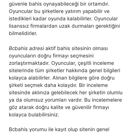
güvenle bahis oynayabileceği bir ortamdır.
Oyuncular bu şirketlere yatırım yapabilir ve
istedikleri kadar oyunda kalabilirler. Oyuncular
lisanssız firmalardan uzak durmaları gerektiğini
bilmelidirler.
Bcbahis adresi
aktif bahis sitesinin olması
oyuncuların doğru firmayı seçmesini
zorlaştırmaktadır. Oyuncular, çeşitli inceleme
sitelerinde tüm şirketler hakkında genel bilgileri
kolayca alabilirler. Alınan bilgilere göre doğru
şirketi seçmek daha kolaydır. Bir inceleme
sitesinde aklınıza gelebilecek her şirketin olumlu
ya da olumsuz yorumları vardır. Bu incelemelere
göz atarak doğru kalite ve güvenilir firmayı
kolayca bulabilirsiniz.
Bcbahis yorumu ile kayıt olup sitenin genel