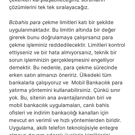
çözümlerini tek tek sıralayacağız.
Bcbahis para çekme
limitleri katı bir şekilde
uygulanmaktadır. Bu limitin altında bir değer
girerek bunu doğrulamaya çalışırsanız para
çekme işleminiz reddedilecektir. Limitleri kontrol
ettiyseniz ve bir hata almıyorsanız, teknik bir
sorun işleminizin gerçekleşmesini engelliyor
demektir. Bu nedenle, para çekme sürecinde
erken satın almanızı öneririz. Ülkedeki tüm
bankalarla çalışıyoruz ve Mobil Bankacılık para
yatırma yöntemini kullanabilirsiniz. Çünkü sınır
yok. Bu, sitenin ana avantajlarından biri ve
mobil bankacılık uygulamaları, canlı bahis
ofisleri ve indirim bankacılığı kanalları için
mevcut en verimli ve hızlı yöntemlerden biridir.
Uygulama, akıllı telefon teknolojisiyle entegre