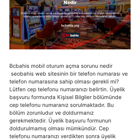
Bcbahis mobil oturum açma sorunu nedir
seobahis web sitesinin bir telefon numarası ve
telefon numarasına sahip olması gerekli mi?
Lütfen cep telefonu numaranızı belirtin. Üyelik
başvuru formunda Kişisel Bilgiler bölümünde
cep telefonu numaranız sorulmaktadır. Bu
bölüm zorunludur ve doldurmanız
gerekmektedir. Üyelik başvuru formunun
doldurulmamış olması mümkündür. Cep
telefonu numaranızı verdikten sonra üyelik