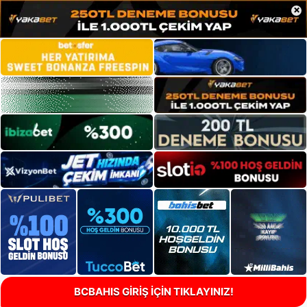
×
BCBAHIS GİRİŞ İÇİN TIKLAYINIZ!