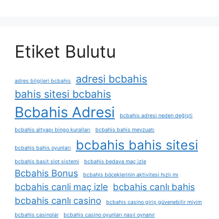
Etiket Bulutu
adresi bcbahis
adres bilgileri bcbahis
bahis sitesi bcbahis
Bcbahis Adresi
bcbahis adresi neden değişti
bcbahis altyapı bingo kuralları
bcbahis bahis mevzuatı
bcbahis bahis sitesi
bcbahis bahis oyunları
bcbahis basit slot sistemi
bcbahis bedava maç i̇zle
Bcbahis Bonus
bcbahis böceklerinin aktivitesi hızlı mı
bcbahis canli maç izle
bcbahis canlı bahis
bcbahis canlı casino
bcbahis casino giriş güvenebilir miyim
bcbahis casinolar
bcbahis casino oyunları nasıl oynanır