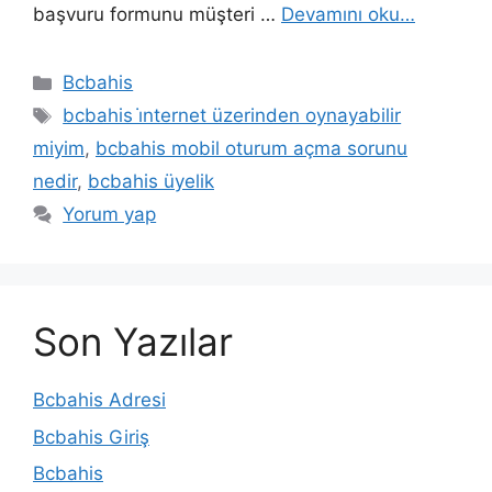
başvuru formunu müşteri …
Devamını oku…
Kategoriler
Bcbahis
Etiketler
bcbahis i̇nternet üzerinden oynayabilir
miyim
,
bcbahis mobil oturum açma sorunu
nedir
,
bcbahis üyelik
Yorum yap
Son Yazılar
Bcbahis Adresi
Bcbahis Giriş
Bcbahis