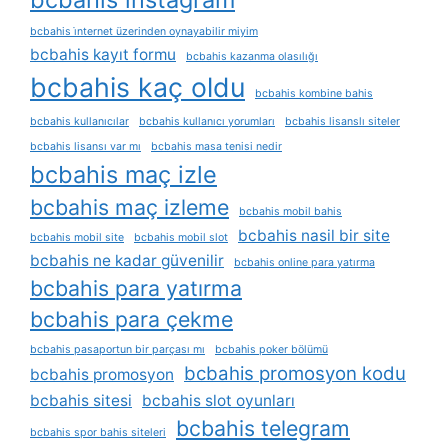
bcbahis i̇nternet üzerinden oynayabilir miyim
bcbahis kayıt formu
bcbahis kazanma olasılığı
bcbahis kaç oldu
bcbahis kombine bahis
bcbahis kullanıcılar
bcbahis kullanıcı yorumları
bcbahis lisanslı siteler
bcbahis lisansı var mı
bcbahis masa tenisi nedir
bcbahis maç izle
bcbahis maç izleme
bcbahis mobil bahis
bcbahis nasil bir site
bcbahis mobil site
bcbahis mobil slot
bcbahis ne kadar güvenilir
bcbahis online para yatırma
bcbahis para yatırma
bcbahis para çekme
bcbahis pasaportun bir parçası mı
bcbahis poker bölümü
bcbahis promosyon kodu
bcbahis promosyon
bcbahis sitesi
bcbahis slot oyunları
bcbahis telegram
bcbahis spor bahis siteleri