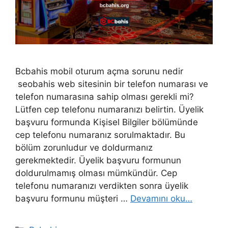
Bcbahis mobil oturum açma sorunu nedir
seobahis web sitesinin bir telefon numarası ve
telefon numarasına sahip olması gerekli mi?
Lütfen cep telefonu numaranızı belirtin. Üyelik
başvuru formunda Kişisel Bilgiler bölümünde
cep telefonu numaranız sorulmaktadır. Bu
bölüm zorunludur ve doldurmanız
gerekmektedir. Üyelik başvuru formunun
doldurulmamış olması mümkündür. Cep
telefonu numaranızı verdikten sonra üyelik
başvuru formunu müşteri …
Devamını oku…