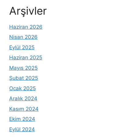
Arşivler
Haziran 2026
Nisan 2026
Eylül 2025
Haziran 2025
Mayıs 2025
Şubat 2025
Ocak 2025
Aralık 2024
Kasım 2024
Ekim 2024
Eylül 2024