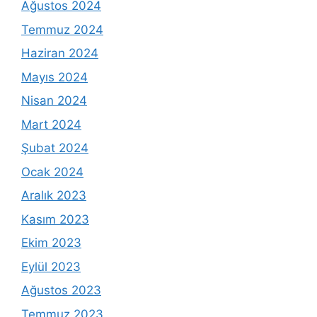
Ağustos 2024
Temmuz 2024
Haziran 2024
Mayıs 2024
Nisan 2024
Mart 2024
Şubat 2024
Ocak 2024
Aralık 2023
Kasım 2023
Ekim 2023
Eylül 2023
Ağustos 2023
Temmuz 2023