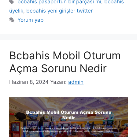
Etiketler
bcbahis pasaportun bir parçası mı
,
bcbahis
üyelik
,
bcbahis yeni girişler twitter
Yorum yap
Bcbahis Mobil Oturum
Açma Sorunu Nedir
Haziran 8, 2024
Yazarı:
admin