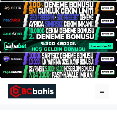
İçeriğe
atla
Menü