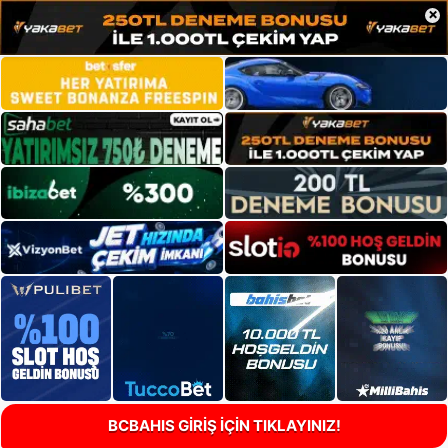
×
BCBAHIS GİRİŞ İÇİN TIKLAYINIZ!