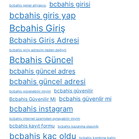
bcbahis girisi
bcbahis genel altyapısı
bcbahis giris yap
Bcbahis Giriş
Bcbahis Giriş Adresi
bcbahis giriş adresim neden değişti
Bcbahis Güncel
bcbahis güncel adres
bcbahis güncel adresi
bcbahis güvenilir
bcbahis güvenebilir miyim
bcbahis güvenlir mi
Bcbahis Güvenilir Mi
bcbahis instagram
bcbahis i̇nternet üzerinden oynayabilir miyim
bcbahis kayıt formu
bcbahis kazanma olasılığı
bcbahis kaç oldu
bcbahis kombine bahis