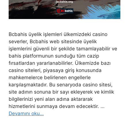
Bcbahis üyelik işlemleri ülkemizdeki casino
severler, Bcbahis web sitesinde üyelik
işlemlerini güvenli bir şekilde tamamlayabilir ve
bahis platformunun sunduğu tüm cazip
fırsatlardan yararlanabilirler. Ülkemizde bazı
casino siteleri, piyasaya giriş konusunda
mahkemelerce belirlenen engellerle
karşılaşmaktadır. Bu senaryoda casino sitesi,
site adının sonuna bir sayı ekleyerek ve kimlik
bilgilerinizi yeni alan adına aktararak
hizmetlerini sunmaya devam edecektir. …
Devamını oku…