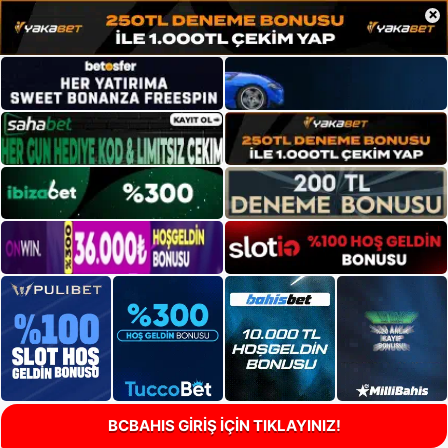
×
BCBAHIS GİRİŞ İÇİN TIKLAYINIZ!