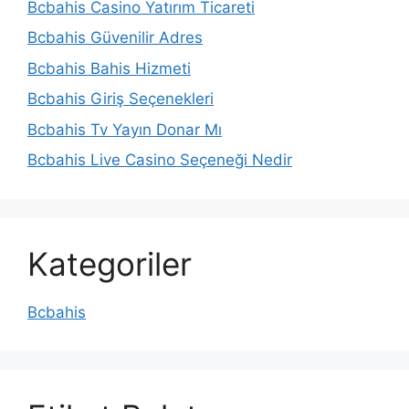
Bcbahis Casino Yatırım Ticareti
Bcbahis Güvenilir Adres
Bcbahis Bahis Hizmeti
Bcbahis Giriş Seçenekleri
Bcbahis Tv Yayın Donar Mı
Bcbahis Live Casino Seçeneği Nedir
Kategoriler
Bcbahis