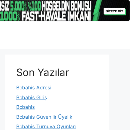
Son Yazılar
Bcbahis Adresi
Bcbahis Giriş
Bcbahis
Bcbahis Güvenilir Üyelik
Bcbahis Turnuva Oyunları