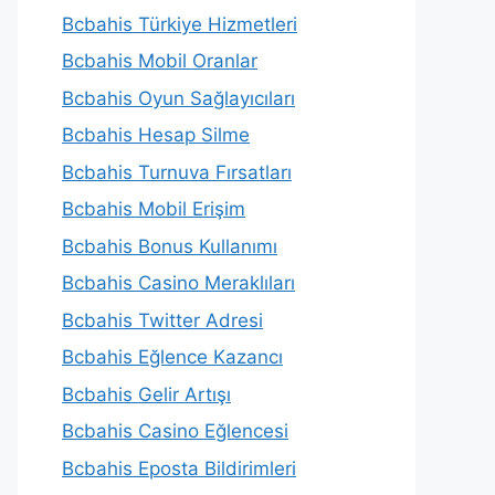
Bcbahis Türkiye Hizmetleri
Bcbahis Mobil Oranlar
Bcbahis Oyun Sağlayıcıları
Bcbahis Hesap Silme
Bcbahis Turnuva Fırsatları
Bcbahis Mobil Erişim
Bcbahis Bonus Kullanımı
Bcbahis Casino Meraklıları
Bcbahis Twitter Adresi
Bcbahis Eğlence Kazancı
Bcbahis Gelir Artışı
Bcbahis Casino Eğlencesi
Bcbahis Eposta Bildirimleri