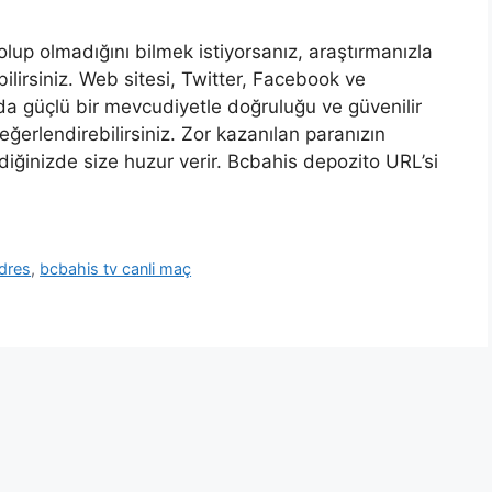
olup olmadığını bilmek istiyorsanız, araştırmanızla
ilirsiniz. Web sitesi, Twitter, Facebook ve
a güçlü bir mevcudiyetle doğruluğu ve güvenilir
 değerlendirebilirsiniz. Zor kazanılan paranızın
iğinizde size huzur verir. Bcbahis depozito URL’si
adres
,
bcbahis tv canli maç