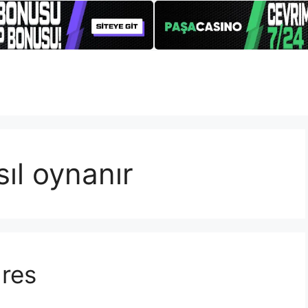
ıl oynanır
dres