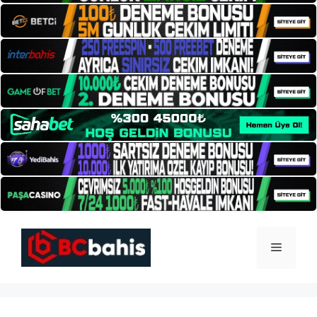
İçeriğe
atla
Menü