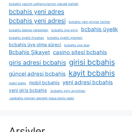
bcbahis yazılım sağlayıcılarının yüksek kaliteli
bcbahis yeni adres
bcbahis yeni adresi
bcbahis yeni girişler twitter
bcbahis üyelik
bcbahis ödeme yöntemleri
bcbahis üye girişi
bcbahis üyelik fırsatları
bcbahis üyelik i̇şlemleri
bcbahis üye olma süreci
bcbahis üye olun
Bcbahis Şikayet
casino sitesi bcbahis
girisi bcbahis
giris adresi bcbahis
kayit bcbahis
güncel adresi bcbahis
yeni adresi bcbahis
mobil bcbahis
mobil bahis
yeni giris bcbahis
bcbahis giriş ayrıntıları
seobahis müşteri desteği masa tenisi nedir
Arşivler