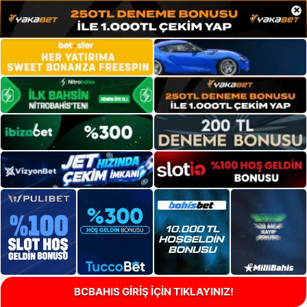
×
BCBAHIS GİRİŞ İÇİN TIKLAYINIZ!