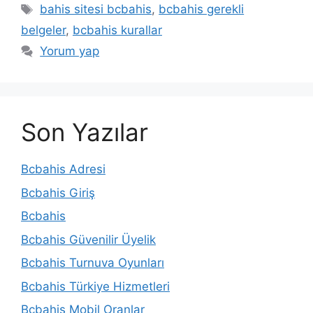
Etiketler
bahis sitesi bcbahis
,
bcbahis gerekli
belgeler
,
bcbahis kurallar
Yorum yap
Son Yazılar
Bcbahis Adresi
Bcbahis Giriş
Bcbahis
Bcbahis Güvenilir Üyelik
Bcbahis Turnuva Oyunları
Bcbahis Türkiye Hizmetleri
Bcbahis Mobil Oranlar