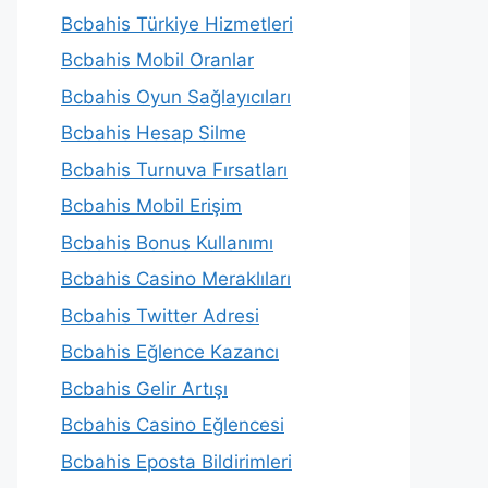
Bcbahis Türkiye Hizmetleri
Bcbahis Mobil Oranlar
Bcbahis Oyun Sağlayıcıları
Bcbahis Hesap Silme
Bcbahis Turnuva Fırsatları
Bcbahis Mobil Erişim
Bcbahis Bonus Kullanımı
Bcbahis Casino Meraklıları
Bcbahis Twitter Adresi
Bcbahis Eğlence Kazancı
Bcbahis Gelir Artışı
Bcbahis Casino Eğlencesi
Bcbahis Eposta Bildirimleri