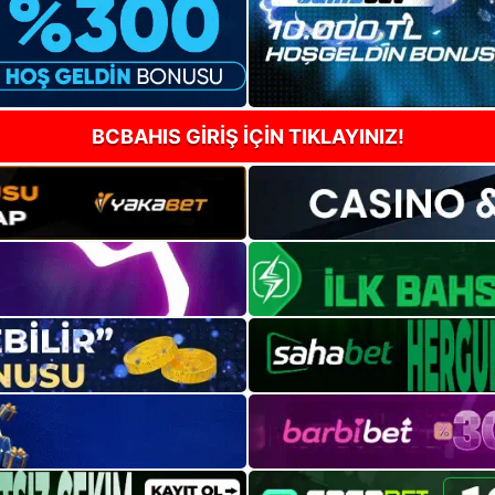
BCBAHIS GİRİŞ İÇİN TIKLAYINIZ!