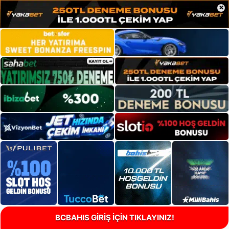
×
BCBAHIS GİRİŞ İÇİN TIKLAYINIZ!