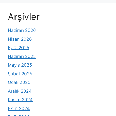
Arşivler
Haziran 2026
Nisan 2026
Eylül 2025
Haziran 2025
Mayıs 2025
Şubat 2025
Ocak 2025
Aralık 2024
Kasım 2024
Ekim 2024