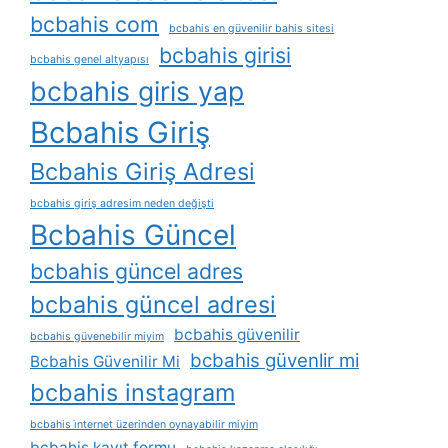
bcbahis com
bcbahis en güvenilir bahis sitesi
bcbahis girisi
bcbahis genel altyapısı
bcbahis giris yap
Bcbahis Giriş
Bcbahis Giriş Adresi
bcbahis giriş adresim neden değişti
Bcbahis Güncel
bcbahis güncel adres
bcbahis güncel adresi
bcbahis güvenilir
bcbahis güvenebilir miyim
bcbahis güvenlir mi
Bcbahis Güvenilir Mi
bcbahis instagram
bcbahis i̇nternet üzerinden oynayabilir miyim
bcbahis kayıt formu