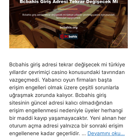
Bcbahis giriş adresi tekrar değişecek mi türkiye
yıllardır çevrimiçi casino konusundaki tavrından
vazgeçmedi. Yabancı oyun firmaları başta
erişim engelleri olmak üzere çeşitli sorunlarla
uğraşmak zorunda kalıyor. Bcbahis giriş
sitesinin güncel adresi kalıcı olmadığından
erişim engellenmesi nedeniyle üyeler herhangi
bir maddi kayıp yaşamayacaktır. Yeni alınan her
oturum açma adresi yalnızca bir sonraki erişim
engellenene kadar geçerlidir. …
Devamını oku…