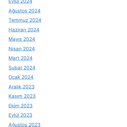
Eylül 2024
Ağustos 2024
Temmuz 2024
Haziran 2024
Mayıs 2024
Nisan 2024
Mart 2024
Şubat 2024
Ocak 2024
Aralık 2023
Kasım 2023
Ekim 2023
Eylül 2023
Ağustos 2023