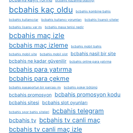
bcbahis kazanma olasılığı
bcbahis kaç oldu
bcbahis kombine bahis
bcbahis kullanıcılar
bcbahis kullanıcı yorumları
bcbahis lisanslı siteler
bcbahis lisansı var mı
bcbahis masa tenisi nedir
bcbahis maç izle
bcbahis maç izleme
bcbahis mobil bahis
bcbahis nasil bir site
bcbahis mobil site
bcbahis mobil slot
bcbahis ne kadar güvenilir
bcbahis online para yatırma
bcbahis para yatırma
bcbahis para çekme
bcbahis pasaportun bir parçası mı
bcbahis poker bölümü
bcbahis promosyon kodu
bcbahis promosyon
bcbahis sitesi
bcbahis slot oyunları
bcbahis telegram
bcbahis spor bahis siteleri
bcbahis tv canli maç
bcbahis tv
bcbahis tv canli maç izle