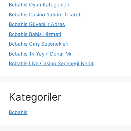
Bcbahis Oyun Kategorileri
Bcbahis Casino Yatırım Ticareti
Bcbahis Güvenilir Adres
Bcbahis Bahis Hizmeti
Bcbahis Giriş Seçenekleri
Bcbahis Tv Yayın Donar Mı
Bcbahis Live Casino Seçeneği Nedir
Kategoriler
Bcbahis