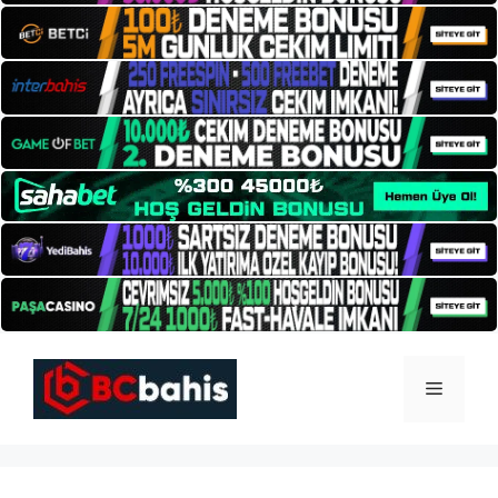
İçeriğe
atla
Menü