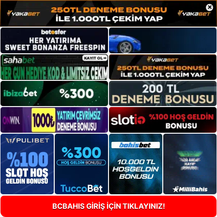
×
BCBAHIS GİRİŞ İÇİN TIKLAYINIZ!