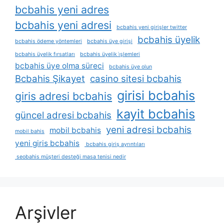
bcbahis yeni adres
bcbahis yeni adresi
bcbahis yeni girişler twitter
bcbahis üyelik
bcbahis ödeme yöntemleri
bcbahis üye girişi
bcbahis üyelik fırsatları
bcbahis üyelik i̇şlemleri
bcbahis üye olma süreci
bcbahis üye olun
Bcbahis Şikayet
casino sitesi bcbahis
girisi bcbahis
giris adresi bcbahis
kayit bcbahis
güncel adresi bcbahis
yeni adresi bcbahis
mobil bcbahis
mobil bahis
yeni giris bcbahis
bcbahis giriş ayrıntıları
seobahis müşteri desteği masa tenisi nedir
Arşivler