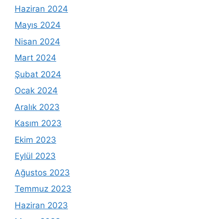
Haziran 2024
Mayıs 2024
Nisan 2024
Mart 2024
Şubat 2024
Ocak 2024
Aralık 2023
Kasım 2023
Ekim 2023
Eylül 2023
Ağustos 2023
Temmuz 2023
Haziran 2023