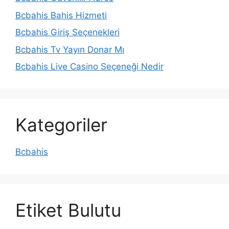
Bcbahis Bahis Hizmeti
Bcbahis Giriş Seçenekleri
Bcbahis Tv Yayın Donar Mı
Bcbahis Live Casino Seçeneği Nedir
Kategoriler
Bcbahis
Etiket Bulutu