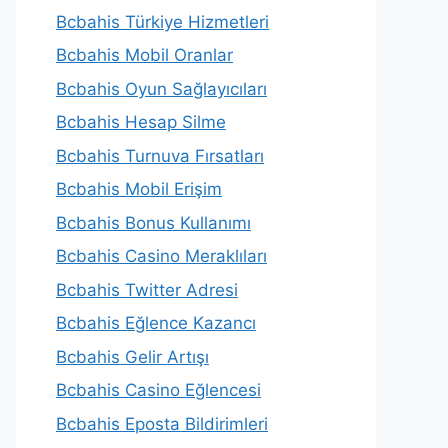
Bcbahis Türkiye Hizmetleri
Bcbahis Mobil Oranlar
Bcbahis Oyun Sağlayıcıları
Bcbahis Hesap Silme
Bcbahis Turnuva Fırsatları
Bcbahis Mobil Erişim
Bcbahis Bonus Kullanımı
Bcbahis Casino Meraklıları
Bcbahis Twitter Adresi
Bcbahis Eğlence Kazancı
Bcbahis Gelir Artışı
Bcbahis Casino Eğlencesi
Bcbahis Eposta Bildirimleri