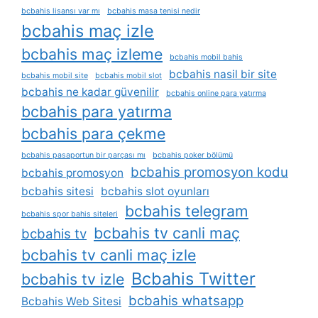
bcbahis lisansı var mı
bcbahis masa tenisi nedir
bcbahis maç izle
bcbahis maç izleme
bcbahis mobil bahis
bcbahis nasil bir site
bcbahis mobil site
bcbahis mobil slot
bcbahis ne kadar güvenilir
bcbahis online para yatırma
bcbahis para yatırma
bcbahis para çekme
bcbahis pasaportun bir parçası mı
bcbahis poker bölümü
bcbahis promosyon kodu
bcbahis promosyon
bcbahis sitesi
bcbahis slot oyunları
bcbahis telegram
bcbahis spor bahis siteleri
bcbahis tv canli maç
bcbahis tv
bcbahis tv canli maç izle
Bcbahis Twitter
bcbahis tv izle
bcbahis whatsapp
Bcbahis Web Sitesi