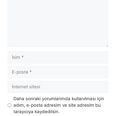
İsim
E-
posta
İnternet
sitesi
Daha sonraki yorumlarımda kullanılması için
adım, e-posta adresim ve site adresim bu
tarayıcıya kaydedilsin.