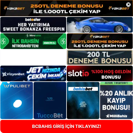
×
BCBAHIS GİRİŞ İÇİN TIKLAYINIZ!