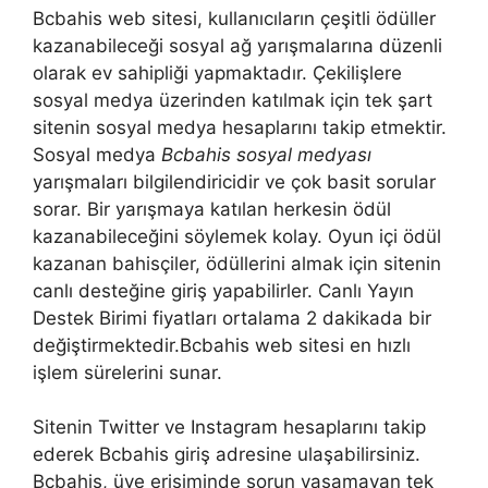
Bcbahis web sitesi, kullanıcıların çeşitli ödüller
kazanabileceği sosyal ağ yarışmalarına düzenli
olarak ev sahipliği yapmaktadır. Çekilişlere
sosyal medya üzerinden katılmak için tek şart
sitenin sosyal medya hesaplarını takip etmektir.
Sosyal medya
Bcbahis sosyal medyası
yarışmaları bilgilendiricidir ve çok basit sorular
sorar. Bir yarışmaya katılan herkesin ödül
kazanabileceğini söylemek kolay. Oyun içi ödül
kazanan bahisçiler, ödüllerini almak için sitenin
canlı desteğine giriş yapabilirler. Canlı Yayın
Destek Birimi fiyatları ortalama 2 dakikada bir
değiştirmektedir.Bcbahis web sitesi en hızlı
işlem sürelerini sunar.
Sitenin Twitter ve Instagram hesaplarını takip
ederek Bcbahis giriş adresine ulaşabilirsiniz.
Bcbahis, üye erişiminde sorun yaşamayan tek