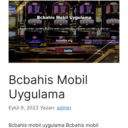
Bcbahis Mobil
Uygulama
Eylül 9, 2023
Yazarı:
admin
Bcbahis mobil uygulama Bcbahis mobil