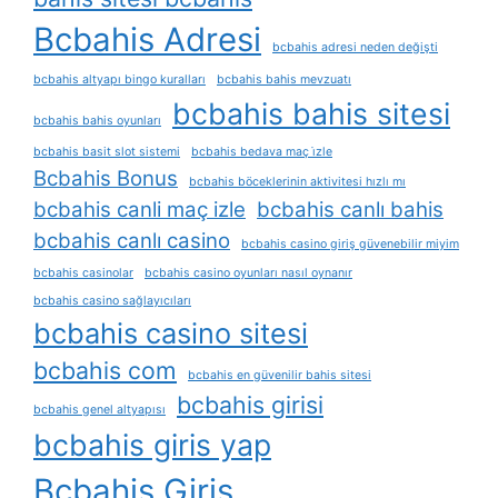
Bcbahis Adresi
bcbahis adresi neden değişti
bcbahis altyapı bingo kuralları
bcbahis bahis mevzuatı
bcbahis bahis sitesi
bcbahis bahis oyunları
bcbahis basit slot sistemi
bcbahis bedava maç i̇zle
Bcbahis Bonus
bcbahis böceklerinin aktivitesi hızlı mı
bcbahis canli maç izle
bcbahis canlı bahis
bcbahis canlı casino
bcbahis casino giriş güvenebilir miyim
bcbahis casinolar
bcbahis casino oyunları nasıl oynanır
bcbahis casino sağlayıcıları
bcbahis casino sitesi
bcbahis com
bcbahis en güvenilir bahis sitesi
bcbahis girisi
bcbahis genel altyapısı
bcbahis giris yap
Bcbahis Giriş