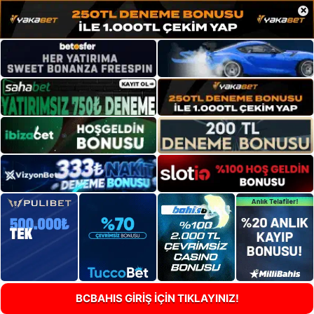
×
BCBAHIS GİRİŞ İÇİN TIKLAYINIZ!