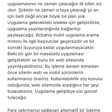
uygulamasının ne zaman çıkacağını ilk bilen siz
olun. Şirketin ne zaman ortaya çıkacağı şu an
için belli değil ancak böyle bir plan yok.
Uygulama gelecekteki istekler için geliştirilirse,
uygulama yayınlandığında bağlantıyı
paylaşacağız. Bcbahis mobil uygulama arama
motoru ile ilgili başvurular geçersizdir ve bir
sonraki duyuruya kadar uygulanmayacaktır.
Belki bir gün bir masaüstü uygulaması
geliştirebilir ve bunu bir web sitesinde
yayınlayabilirsiniz. Bu işleme devam etmeden
önce sitenin web ve mobil sürümlerini
kullanmanızı öneririz. Kullanılabilirlik söz konusu
olduğunda, web sitemizde aradığınız her şeyi
bulacaksınız. Uygulama geliştikçe sizi güncel
tutacağız.
Para yatırmanızı sağlayan alternatif bir ödeme