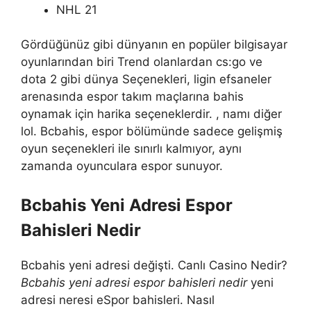
NHL 21
Gördüğünüz gibi dünyanın en popüler bilgisayar
oyunlarından biri Trend olanlardan cs:go ve
dota 2 gibi dünya Seçenekleri, ligin efsaneler
arenasında espor takım maçlarına bahis
oynamak için harika seçeneklerdir. , namı diğer
lol. Bcbahis, espor bölümünde sadece gelişmiş
oyun seçenekleri ile sınırlı kalmıyor, aynı
zamanda oyunculara espor sunuyor.
Bcbahis Yeni Adresi Espor
Bahisleri Nedir
Bcbahis yeni adresi değişti. Canlı Casino Nedir?
Bcbahis yeni adresi espor bahisleri nedir
yeni
adresi neresi eSpor bahisleri. Nasıl