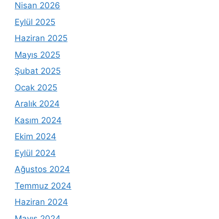
Nisan 2026
Eylül 2025
Haziran 2025
Mayıs 2025
Şubat 2025
Ocak 2025
Aralık 2024
Kasım 2024
Ekim 2024
Eylül 2024
Ağustos 2024
Temmuz 2024
Haziran 2024
Mayıs 2024