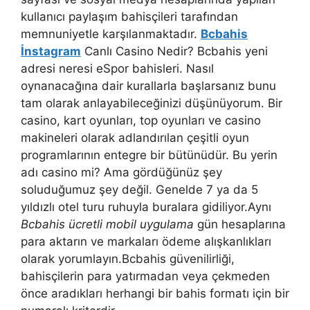
kullanıcı paylaşım bahisçileri tarafından
memnuniyetle karşılanmaktadır.
Bcbahis
İnstagram
Canlı Casino Nedir? Bcbahis yeni
adresi neresi eSpor bahisleri. Nasıl
oynanacağına dair kurallarla başlarsanız bunu
tam olarak anlayabileceğinizi düşünüyorum. Bir
casino, kart oyunları, top oyunları ve casino
makineleri olarak adlandırılan çeşitli oyun
programlarının entegre bir bütünüdür. Bu yerin
adı casino mi? Ama gördüğünüz şey
soluduğumuz şey değil. Genelde 7 ya da 5
yıldızlı otel turu ruhuyla buralara gidiliyor.Aynı
Bcbahis ücretli mobil uygulama
gün hesaplarına
para aktarın ve markaları ödeme alışkanlıkları
olarak yorumlayın.Bcbahis güvenilirliği,
bahisçilerin para yatırmadan veya çekmeden
önce aradıkları herhangi bir bahis formatı için bir