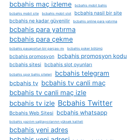
bcbahis maç izleme
bcbahis mobil bahis
bcbahis nasil bir site
bcbahis mobil site
bcbahis mobil slot
bcbahis ne kadar güvenilir
bcbahis online para yatırma
bcbahis para yatırma
bcbahis para çekme
bcbahis pasaportun bir parçası mı
bcbahis poker bölümü
bcbahis promosyon kodu
bcbahis promosyon
bcbahis sitesi
bcbahis slot oyunları
bcbahis telegram
bcbahis spor bahis siteleri
bcbahis tv canli maç
bcbahis tv
bcbahis tv canli maç izle
Bcbahis Twitter
bcbahis tv izle
bcbahis whatsapp
Bcbahis Web Sitesi
bcbahis yazılım sağlayıcılarının yüksek kaliteli
bcbahis yeni adres
bcbahis yeni adresi