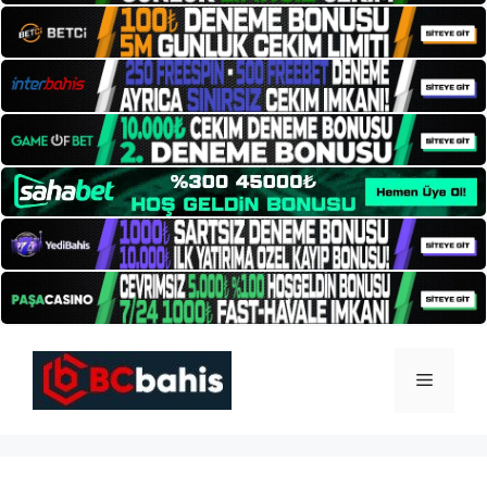
İçeriğe
atla
Menü