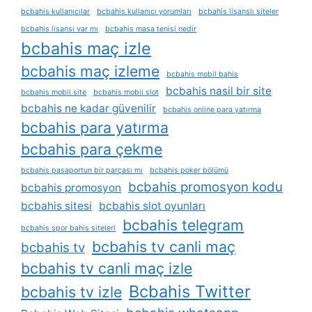
bcbahis kullanıcılar
bcbahis kullanıcı yorumları
bcbahis lisanslı siteler
bcbahis lisansı var mı
bcbahis masa tenisi nedir
bcbahis maç izle
bcbahis maç izleme
bcbahis mobil bahis
bcbahis nasil bir site
bcbahis mobil site
bcbahis mobil slot
bcbahis ne kadar güvenilir
bcbahis online para yatırma
bcbahis para yatırma
bcbahis para çekme
bcbahis pasaportun bir parçası mı
bcbahis poker bölümü
bcbahis promosyon kodu
bcbahis promosyon
bcbahis sitesi
bcbahis slot oyunları
bcbahis telegram
bcbahis spor bahis siteleri
bcbahis tv canli maç
bcbahis tv
bcbahis tv canli maç izle
Bcbahis Twitter
bcbahis tv izle